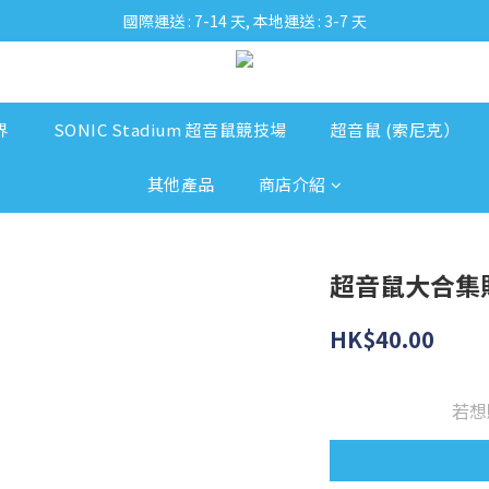
國際運送 : 7-14 天, 本地運送 : 3-7 天
界
SONIC Stadium 超音鼠競技場
超音鼠 (索尼克）
其他產品
商店介紹
超音鼠大合集
HK$40.00
若想