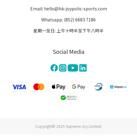
Email: hello@hk-joypolis-sports.com
Whatsapp: (852) 6683 7186
星期一至日: 上午十時半至下午八時半
Social Media
Copyright© 2025 Supreme Joy Limited.