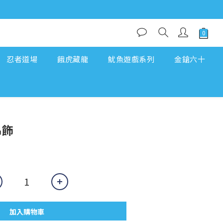
忍者道場
餓虎藏龍
魷魚遊戲系列
金鎗六十
吊飾
加入購物車