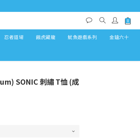
忍者道場
餓虎藏龍
魷魚遊戲系列
金鎗六十
ium) SONIC 刺繡 T恤 (成