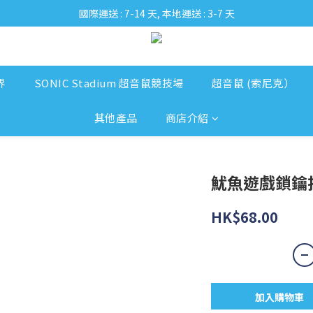
國際運送 : 7-14 天, 本地運送 : 3-7 天
界
SONIC Stadium 超音鼠競技場
超音鼠 (索尼克）
其他產品
商店介紹
魷魚遊戲鎖鑰扣
HK$68.00
加入購物車