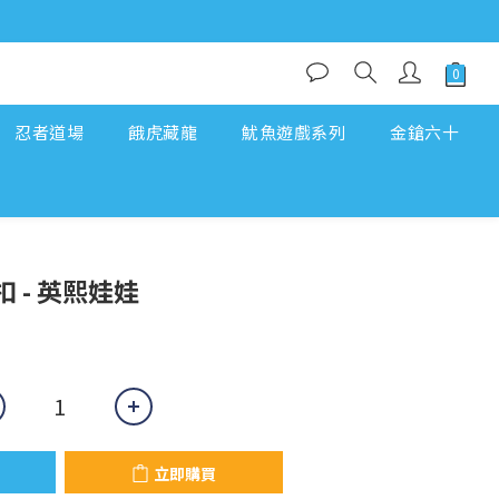
忍者道場
餓虎藏龍
魷魚遊戲系列
金鎗六十
立即購買
 - 英熙娃娃
立即購買