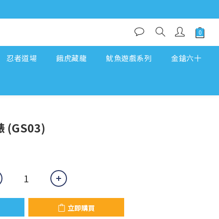
忍者道場
餓虎藏龍
魷魚遊戲系列
金鎗六十
立即購買
 (GS03)
立即購買