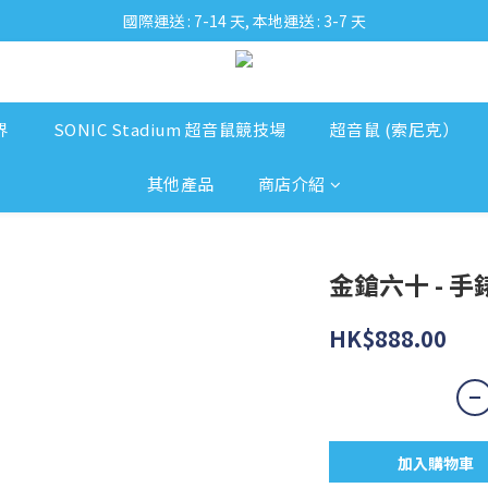
國際運送 : 7-14 天, 本地運送 : 3-7 天
界
SONIC Stadium 超音鼠競技場
超音鼠 (索尼克）
其他產品
商店介紹
金鎗六十 - 手錶
HK$888.00
加入購物車