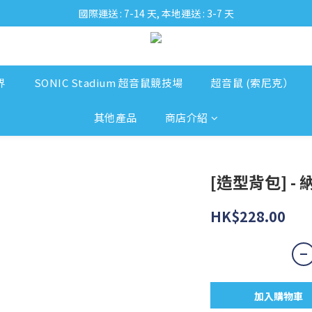
國際運送 : 7-14 天, 本地運送 : 3-7 天
界
SONIC Stadium 超音鼠競技場
超音鼠 (索尼克）
其他產品
商店介紹
[造型背包] -
HK$228.00
加入購物車