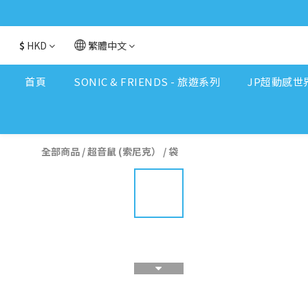
$
HKD
繁體中文
首頁
SONIC & FRIENDS - 旅遊系列
JP超動感世
全部商品
/
超音鼠 (索尼克）
/
袋