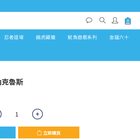
忍者道場
餓虎藏龍
魷魚遊戲系列
金鎗六十
立即購買
 納克魯斯
立即購買