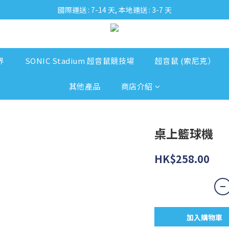
國際運送 : 7-14 天, 本地運送 : 3-7 天
界
SONIC Stadium 超音鼠競技場
超音鼠 (索尼克）
其他產品
商店介紹
桌上籃球機
HK$258.00
加入購物車