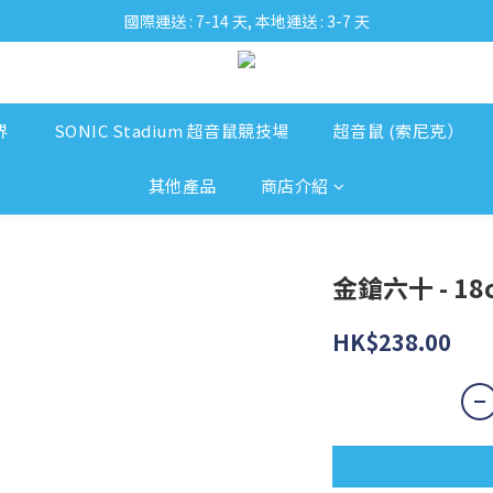
國際運送 : 7-14 天, 本地運送 : 3-7 天
界
SONIC Stadium 超音鼠競技場
超音鼠 (索尼克）
其他產品
商店介紹
金鎗六十 - 1
HK$238.00