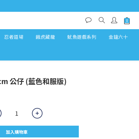
忍者道場
餓虎藏龍
魷魚遊戲系列
金鎗六十
8cm 公仔 (藍色和服版)
加入購物車